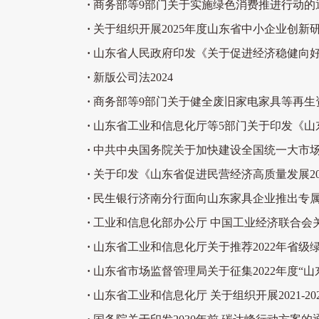
·
商务部等9部门关于实施绿色消费推进行动的
·
关于组织开展2025年度山东省中小企业创新
·
山东省人民政府印发《关于促进经济稳健向
·
新版公司法2024
·
商务部等9部门关于健全废旧家电家具等再生
·
山东省工业和信息化厅等5部门关于印发《山东
的通知
·
中共中央国务院关于加快建设全国统一大市
·
关于印发《山东省促进民营经济高质量发展20
·
民生银行济南分行面向山东家具企业推出专
·
工业和信息化部办公厅 中国工业经济联合会关
核评价工
·
山东省工业和信息化厅关于推荐2022年省级
·
山东省市场监督管理局关于征集2022年度“
·
山东省工业和信息化厅 关于组织开展2021-