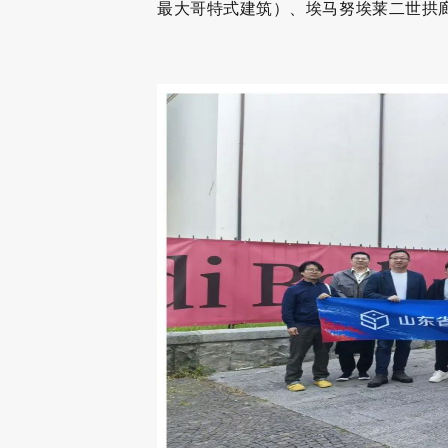
最大哥特式建筑）、埃马努埃莱二世拱